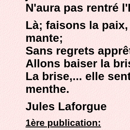
N'aura pas rentré l'
Là; faisons la paix
mante;
Sans regrets apprêt
Allons baiser la br
La brise,... elle se
menthe.
Jules Laforgue
1ère publication: